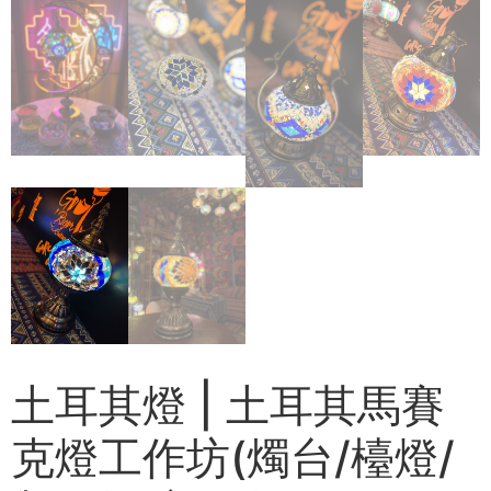
土耳其燈 | 土耳其馬賽
克燈工作坊(燭台/檯燈/