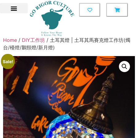
Home
/
DIY工作坊
/ 土耳其燈 | 土耳其馬賽克燈工作坊(燭
台/檯燈/鵝頸燈/新月燈)
Sale!