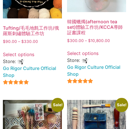
韓國蠟燭(afternoon tea
set)體驗工作坊/KCCA導師
Tufting/毛毛地氈工作坊/俄
証書課程
羅斯刺繡體驗工作坊
$
300.00
–
$
10,800.00
$
90.00
–
$
330.00
Select options
Select options
Store:
Store:
Go Rigor Culture Official
Go Rigor Culture Official
Shop
Shop
5
5
out of 5
out of 5
Sale!
Sale!