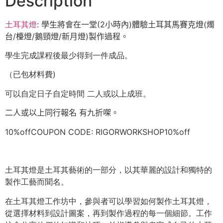
Description
土耳其燈
:
學生將會在一堂
(2
小時
內
)
體驗土耳其馬賽克燈(燭
台/檯燈/鵝頸燈/新月燈)製作過程。
學生完成課程後最少得到一件成品。
（已包材料費)
可以自定日子自定時間 二人或以上成班。
二人或以上同行報名 有九折㗎。
10%offCOUPON CODE: RIGORWORKSHOP10%off
土耳其燈是土耳其藝術的一部分，以其華麗的設計和獨特的
製作工藝而聞名。
在土耳其燈工作坊中，參與者可以學習如何製作土耳其燈，
從選擇材料到設計圖案，再到製作過程的每一個細節。工作