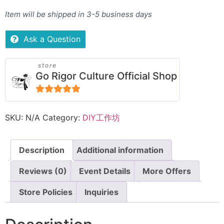
Item will be shipped in 3-5 business days
Ask a Question
store
Go Rigor Culture Official Shop
5
out of 5
SKU:
N/A
Category:
DIY工作坊
Description
Additional information
Reviews (0)
Event Details
More Offers
Store Policies
Inquiries